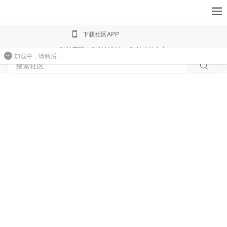
下载社区APP
响站官网
响站控制台
响站支持中心
加载中，请稍后...
免费建站
搜索社区