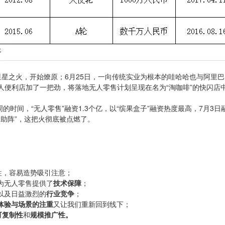
犹如星星之火，开始燎原；6月25日，一向传统实业为根本的哇哈哈也与阿里
给无人便利店加了一把劲，将落地无人零售计划呈现在名为“淘咖啡”的快闪店
时间，“无人零售”融资1.3个亿，以“缤果盒子”融资热度最高，7月3日融资
助阵”，这把火彻底被点燃了。
往，容易造势吸引注意；
为无人零售提供了
技术保障
；
以及日益激烈的
行业竞争
；
体验与场景的注重
又让我们重新回到线下；
可复制性
和
规模推广性。