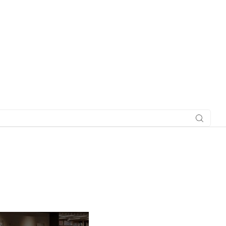
搜索社
区