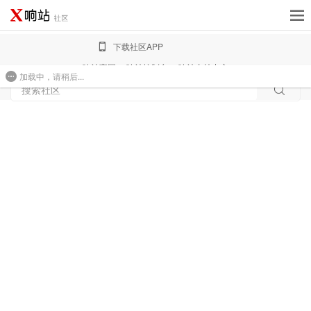
下载社区APP
响站官网
响站控制台
响站支持中心
加载中，请稍后...
免费建站
搜索社区