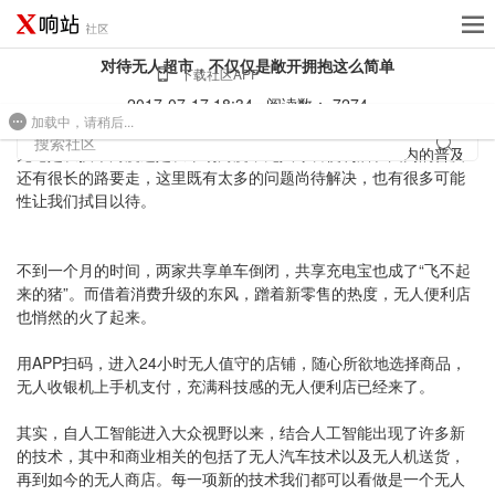
对待无人超市，不仅仅是敞开拥抱这么简单
下载社区APP
2017-07-17 18:34
阅读数： 7274
加载中，请稍后...
免费建站
搜索社区
无论是从技术角度还是从市场角度，无人零售便利店在国内的普及
还有很长的路要走，这里既有太多的问题尚待解决，也有很多可能
性让我们拭目以待。
不到一个月的时间，两家共享单车倒闭，共享充电宝也成了“飞不起
来的猪”。而借着消费升级的东风，蹭着新零售的热度，无人便利店
也悄然的火了起来。
用APP扫码，进入24小时无人值守的店铺，随心所欲地选择商品，
无人收银机上手机支付，充满科技感的无人便利店已经来了。
其实，自人工智能进入大众视野以来，结合人工智能出现了许多新
的技术，其中和商业相关的包括了无人汽车技术以及无人机送货，
再到如今的无人商店。每一项新的技术我们都可以看做是一个无人