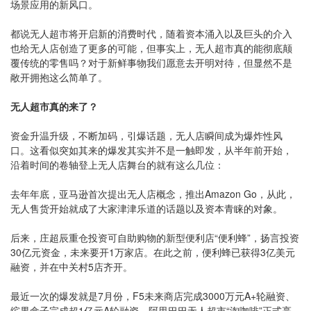
场景应用的新风口。
都说无人超市将开启新的消费时代，随着资本涌入以及巨头的介入
也给无人店创造了更多的可能，但事实上，无人超市真的能彻底颠
覆传统的零售吗？对于新鲜事物我们愿意去开明对待，但显然不是
敞开拥抱这么简单了。
无人超市真的来了？
资金升温升级，不断加码，引爆话题，无人店瞬间成为爆炸性风
口。这看似突如其来的爆发其实并不是一触即发，从半年前开始，
沿着时间的卷轴登上无人店舞台的就有这么几位：
去年年底，亚马逊首次提出无人店概念，推出Amazon Go，从此，
无人售货开始就成了大家津津乐道的话题以及资本青睐的对象。
后来，庄超辰重仓投资可自助购物的新型便利店“便利蜂”，扬言投资
30亿元资金，未来要开1万家店。在此之前，便利蜂已获得3亿美元
融资，并在中关村5店齐开。
最近一次的爆发就是7月份，F5未来商店完成3000万元A+轮融资、
缤果盒子完成超1亿元A轮融资、阿里巴巴无人超市“淘咖啡”正式亮