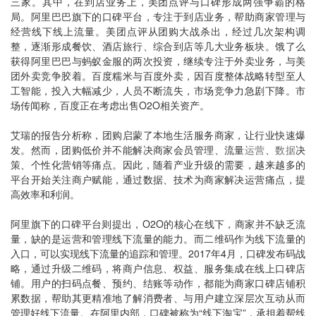
三家。其中，在到店业务上，美团点评与口碑形成两强争霸的格
局。阿里巴巴旗下的口碑平台，专注于到店业务，帮助商家管理与
经营线下线上流量。美团点评从团购大战杀出，经过几次架构调
整，逐渐形成餐饮、酒店旅行、综合到店等几大业务板块。饿了么
获得阿里巴巴与蚂蚁金服的两次投资，继续专注于外卖业务，与美
团外卖竞争胶着。百度糯米与百度外卖，因百度整体战略转型至人
工智能，投入大幅减少，人员不断流失，市场竞争力急剧下降。市
场传闻称，百度正在考虑出售O2O相关资产。
艾瑞的报告分析称，团购启蒙了本地生活服务商家，让行业快速爆
发。然而，团购低价并不能解决商家会员管理、流量
运营
、
数据
决
策、个性化营销等痛点。因此，随着产业升级的需要，越来越多的
平台开始关注商户赋能，通过数据、技术为商家解决运营痛点，提
高效率和利润。
阿里旗下的口碑平台则提出，O2O的核心在线下，商家并不缺乏流
量，缺的是运营和管理线下流量的能力。而二维码作为线下流量的
入口，可以实现线下流量的追踪和管理。2017年4月，口碑发布码战
略，通过升级二维码，将商户信息、权益、服务集成在线上口碑店
铺。用户的扫码点餐、预约、结账等动作，都能为商家口碑店铺积
累数据，帮助其更精准地了解消费者、与用户建立深层次互动从而
管理好线下流量。在阿里内部，口碑被称为“线下淘宝”，承担着帮线