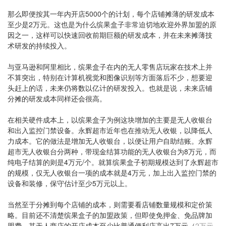
那么即便按其一年内开店5000个的计划，每个店铺摊薄的研发成本
至少是2万元。这也是为什么缤果盒子非常迫切地欢迎外界加盟的原
因之一，这样可以快速回收前期巨额的研发成本，并在未来摊薄技
术研发的持续投入。
与亚马逊和阿里相比，缤果盒子在内的无人零售店玩家在技术上并
不算突出，特别在计算机视觉和图像识别等方面落后不少，想要迎
头赶上的话，未来仍将数以亿计的研发投入。也就是说，未来店铺
分摊的研发成本同样还会很高。
在相关硬件成本上，以缤果盒子为例这块增加的主要是无人收银台
和出入监控门禁设备。永辉超市近年也在推动无人收银，以降低人
力成本。它的做法是增加无人收银台，以便让用户自助结账。永辉
超市无人收银台分两种，带现金结算功能的无人收银台为8万元，而
纯电子结算的则是4万元/个。就算缤果盒子初期规模达到了永辉超市
的规模，仅无人收银台一项的成本就是4万元，加上出入监控门禁的
设备和装修，保守估计至少5万元以上。
当然至于分摊到每个店铺的成本，则需要看店铺数量规模和定价策
略。目前还不清楚缤果盒子的加盟政策，但即使免押金、免品牌加
盟费，其无人商店的开店成本至少比普通便利店高出7万元（
2万元