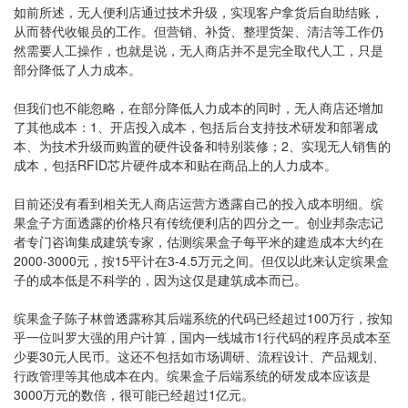
如前所述，无人便利店通过技术升级，实现客户拿货后自助结账，
从而替代收银员的工作。但营销、补货、整理货架、清洁等工作仍
然需要人工操作，也就是说，无人商店并不是完全取代人工，只是
部分降低了人力成本。
但我们也不能忽略，在部分降低人力成本的同时，无人商店还增加
了其他成本：1、开店投入成本，包括后台支持技术研发和部署成
本、为技术升级而购置的硬件设备和特别装修；2、实现无人销售的
成本，包括RFID芯片硬件成本和贴在商品上的人力成本。
目前还没有看到相关无人商店运营方透露自己的投入成本明细。缤
果盒子方面透露的价格只有传统便利店的四分之一。创业邦杂志记
者专门咨询集成建筑专家，估测缤果盒子每平米的建造成本大约在
2000-3000元，按15平计在3-4.5万元之间。但仅以此来认定缤果盒
子的成本低是不科学的，因为这仅是建筑成本而已。
缤果盒子陈子林曾透露称其后端系统的代码已经超过100万行，按知
乎一位叫罗大强的用户计算，国内一线城市1行代码的程序员成本至
少要30元人民币。这还不包括如市场调研、流程设计、产品规划、
行政管理等其他成本在内。缤果盒子后端系统的研发成本应该是
3000万元的数倍，很可能已经超过1亿元。