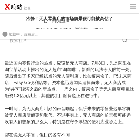
冷静！无人零售店的市场前景很可能被高估了
下载社区APP
2017-07-22 16:23
阅读数： 7087
加载中，请稍后...
免费建站
搜索社区
最近国内零售行业的热点，应该是无人商店。7月8日，先是阿里在
淘宝某活动上推出的无人超市“淘咖啡”，新鲜的玩法令人眼前一亮。
随后爆出了多家已经试点的无人便利店，比如缤果盒子、F5未来商
店、Easy Go便利店等。资本也迅速闻风追捧而来，无人商店成
为“共享”经济之后的新热点。一周之内，缤果盒子等无人商店项目就
融资1.3亿元以上，其他的项目融资也正在进行中。
一时间，为无人商店叫好的声音响起，似乎未来的零售业迟早将将
被无人商店所颠覆和取代。不过事实上，无人商店的前景很可能远
没有人们想象的那么大，特别是在寄予厚望的便利店业态之上。
都在说无人零售，但目的各有不同