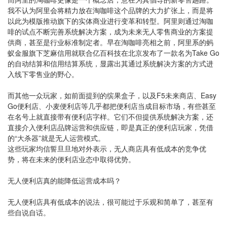
我不认为阿里会将精力放在淘咖啡这个品牌的大力扩张上，而是将
以此为模版推动旗下的实体商业进行变革和转型。阿里则通过淘咖
啡的试点不断完善系统解决方案，成为未来无人零售商业的方案提
供商，甚至是行业标准制定者。早在淘咖啡亮相之前，阿里系的蚂
蚁金服旗下芝麻信用就联合亿百科技在北京发布了一款名为Take Go
的自动结算和信用结算系统，显露出其通过系统解决方案的方式进
入线下零售业的野心。
而其他一众玩家，如前面提到的缤果盒子，以及F5未来商店、Easy
Go便利店、小麦便利店等几乎都把便利店当成目标市场，有些甚至
在名号上就直接带有便利店字样。它们不但提供系统解决方案，还
直接介入便利店品牌运营和供应链，即是真正的便利店玩家，凭借
的“大杀器”就是无人运营模式。
这些玩家均信誓旦旦地对外表示，无人商店具有低成本的竞争优
势，将在未来的便利店业态中取得优势。
无人便利店真的能降低运营成本吗？
无人便利店具有低成本的说法，很可能过于乐观和简单了，甚至有
些自说自话。