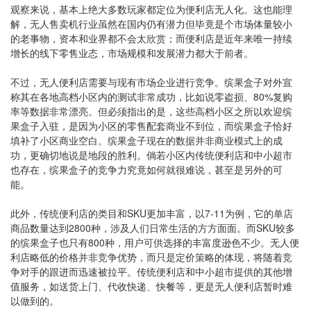
观察来说，基本上绝大多数玩家都定位为便利店无人化。这也能理
解，无人售卖机行业虽然在国内仍有潜力但毕竟是个市场体量较小
的老事物，资本和业界都不会太欣赏；而便利店是近年来唯一持续
增长的线下零售业态，市场规模和发展潜力都大于前者。
不过，无人便利店需要与现有市场企业进行竞争。缤果盒子对外宣
称其在各地高档小区内的测试非常成功，比如说零盗损、80%复购
率等数据非常漂亮。但必须指出的是，这些高档小区之所以欢迎缤
果盒子入驻，是因为小区的零售配套商业不到位，而缤果盒子恰好
填补了小区商业空白。缤果盒子现在的数据并非商业模式上的成
功，更确切地说是地段的胜利。倘若小区内传统便利店和中小超市
也存在，缤果盒子的竞争力究竟如何就很难说，甚至是另外的可
能。
此外，传统便利店的类目和SKU更加丰富，以7-11为例，它的单店
商品数量达到2800种，涉及人们日常生活的方方面面。而SKU较多
的缤果盒子也只有800种，用户可供选择的丰富度逊色不少。无人便
利店略低的价格并非竞争优势，而只是定价策略的体现，将随着竞
争对手的跟进而迅速被拉平。传统便利店和中小超市提供的其他增
值服务，如送货上门、代收快递、快餐等，更是无人便利店暂时难
以做到的。