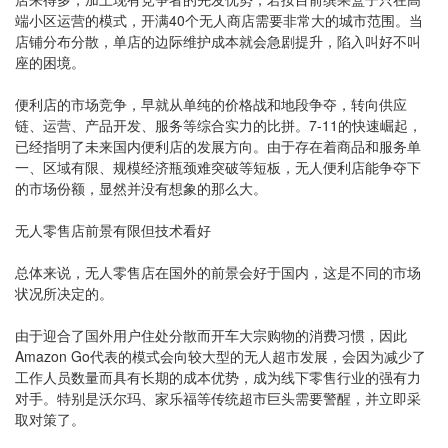
端小区运营的模式，开满40个无人商店需要非常大的城市范围。当
店铺分布分散，单店的边际维护成本就会急剧提升，陷入叫好不叫
座的困境。
便利店的市场竞争，早就从单纯的价格战和地段争夺，转向供应
链、运营、产品开发、服务等综合实力的比拼。7-11的快速崛起，
已经指明了未来国内便利店的发展方向。由于存在着商品和服务单
一、区域有限、规模经济瓶颈难突破等短板，无人便利店能争夺下
的市场份额，显然并没有想象的那么大。
无人零售店前景有限但技术看好
总体来说，无人零售店在国外的前景会好于国内，这是不同的市场
状况所决定的。
由于迎合了国外用户住处分散而开车大宗购物的消费习惯，因此
Amazon Go代表的模式会向较大型的无人超市发展，会因为减少了
工作人员数量而具有长期的成本优势，成为线下零售行业的强有力
对手。特别是沃尔玛、家乐福等传统超市巨头需要警醒，并立即采
取对策了。