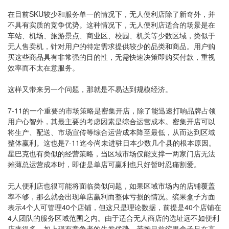
在目前SKU较少和服务单一的情况下，无人便利店除了新奇外，并
不具有实质的竞争优势。这种情况下，无人便利店适合的场景是在
车站、机场、旅游景点、商业区、校园、机关等少数区域，类似于
无人售卖机，针对用户的特定需求提供较少的品类和商品。用户购
买这些商品具有非常强的目的性，无需快速决策即购买付款，重视
效率而不太在意服务。
这样又带来另一个问题，那就是不易达到规模经济。
7-11的一个重要的市场策略是密集开店，除了能迅速打响品牌占领
用户心智外，其最主要的考虑因素是综合运营成本。密集开店可以
将生产、配送、市场宣传等综合运营成本降至最低，从而达到区域
整体赢利。这也是7-11迄今尚未进驻日本少数几个县的根本原因。
星巴克也有类似的经营策略，当区域市场仅能支撑一两家门店无法
摊薄总运营成本时，即使是单店可赢利也只好暂时忍痛割爱。
无人便利店也很可能将面临类似问题，如果区域市场内的店铺覆盖
率不够，那么就会出现单店赢利而整体亏损的情况。缤果盒子方面
表示4个人可管理40个店铺，但这只是理论数据，前提是40个店铺在
4人团队的服务区域范围之内。由于适合无人商店的选址远不如便利
店来得多，加上现有竞争者的先发优势，若按目前缤果盒子只在高