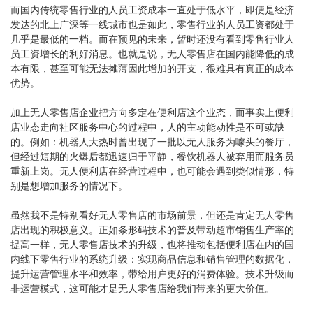
而国内传统零售行业的人员工资成本一直处于低水平，即便是经济
发达的北上广深等一线城市也是如此，零售行业的人员工资都处于
几乎是最低的一档。而在预见的未来，暂时还没有看到零售行业人
员工资增长的利好消息。也就是说，无人零售店在国内能降低的成
本有限，甚至可能无法摊薄因此增加的开支，很难具有真正的成本
优势。
加上无人零售店企业把方向多定在便利店这个业态，而事实上便利
店业态走向社区服务中心的过程中，人的主动能动性是不可或缺
的。例如：机器人大热时曾出现了一批以无人服务为噱头的餐厅，
但经过短期的火爆后都迅速归于平静，餐饮机器人被弃用而服务员
重新上岗。无人便利店在经营过程中，也可能会遇到类似情形，特
别是想增加服务的情况下。
虽然我不是特别看好无人零售店的市场前景，但还是肯定无人零售
店出现的积极意义。正如条形码技术的普及带动超市销售生产率的
提高一样，无人零售店技术的升级，也将推动包括便利店在内的国
内线下零售行业的系统升级：实现商品信息和销售管理的数据化，
提升运营管理水平和效率，带给用户更好的消费体验。技术升级而
非运营模式，这可能才是无人零售店给我们带来的更大价值。