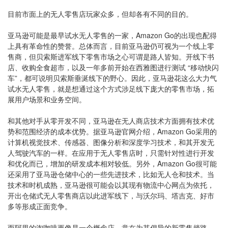
目前市面上的无人零售店玩家众多，但却各有不同的目的。
亚马逊可能是最早试水无人零售的一家，Amazon Go的出现也配得
上具有革命性的赞誉。总体而言，目前亚马逊仍可视为一个线上零
售商，但贝索斯进军线下零售市场之心可谓是路人皆知。开线下书
店、收购全食超市，以及一年多前开始在西雅图进行测试 “移动快闪
车”，都可说明贝索斯垂涎线下的野心。因此，亚马逊花这么大力气
试水无人零售，就是想通过这个方式涉足线下庞大的零售市场，拓
展用户场景和业务空间。
和其他对手从零开发不同，亚马逊在无人商店技术方面拥有技术优
势和范围经济的成本优势。据亚马逊官网介绍，Amazon Go采用的
计算机视觉技术、传感器、图像分析和深度学习技术，和其开发无
人驾驶汽车的一样。在应用于无人零售店时，只需针对性进行开发
和优化而已，增加的研发成本相对较低。另外，Amazon Go很可能
还采用了亚马逊仓储中心的一些先进技术，比如无人仓和技术。当
技术和时机成熟，亚马逊很可能会以其现有物流中心网点为依托，
开出仓储式无人零售商店以此进军线下，与沃尔玛、塔吉克、好市
多等形成正面竞争。
而阿里的淘咖啡更像是一个概念店，意在为其倡导的新零售趟路。