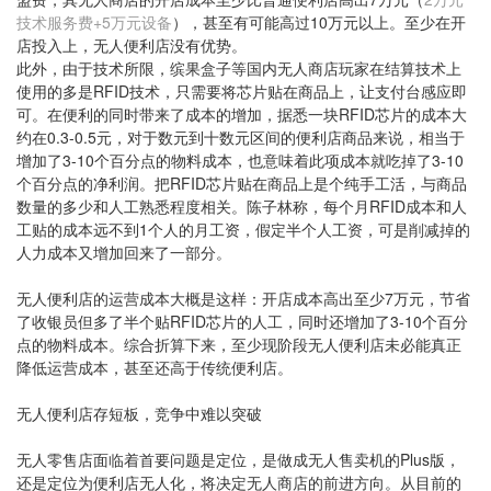
技术服务费+5万元设备
），甚至有可能高过10万元以上。至少在开
店投入上，无人便利店没有优势。
此外，由于技术所限，缤果盒子等国内无人商店玩家在结算技术上
使用的多是RFID技术，只需要将芯片贴在商品上，让支付台感应即
可。在便利的同时带来了成本的增加，据悉一块RFID芯片的成本大
约在0.3-0.5元，对于数元到十数元区间的便利店商品来说，相当于
增加了3-10个百分点的物料成本，也意味着此项成本就吃掉了3-10
个百分点的净利润。把RFID芯片贴在商品上是个纯手工活，与商品
数量的多少和人工熟悉程度相关。陈子林称，每个月RFID成本和人
工贴的成本远不到1个人的月工资，假定半个人工资，可是削减掉的
人力成本又增加回来了一部分。
无人便利店的运营成本大概是这样：开店成本高出至少7万元，节省
了收银员但多了半个贴RFID芯片的人工，同时还增加了3-10个百分
点的物料成本。综合折算下来，至少现阶段无人便利店未必能真正
降低运营成本，甚至还高于传统便利店。
无人便利店存短板，竞争中难以突破
无人零售店面临着首要问题是定位，是做成无人售卖机的Plus版，
还是定位为便利店无人化，将决定无人商店的前进方向。从目前的