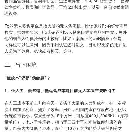
食商品售货机，售卖车仔面、鱼蛋等鲜食，平均 50 秒出货；一台冲
饮售货机，售卖咖啡等饮品，平均 20 秒出货；以及一台自动餐桌清
理设备。
F5的无人零售更像是放大版的无人售卖机。比较佩服F5的鲜食商品
售卖，据数据显示，F5店铺盈利50%是来自鲜食商品的售卖，另外
他的细节人性体验做的比较好，比如：桌面上的USB插座；但是，
同样也可以注意到，因为不用认证随时进入，目前F5更多的用户进
入是为了休息、凉快或者聊天、充电。
二、当下困境
“低成本”还是“伪命题”？
1、低人力、低试错、低运营成本是目前无人零售主要吸引力
在人工成本不断上升的今天，节省了大量的人力和成本，在一定程
度上增加了利润，提升了效率。另外，相同的库存存放占地面积比
传统超市要小，缤果盒子为15平方米，可放置400到500SKU（库存
量单位），七八千件库存，相当于三四十平方米传统便利店的存
量，也是大大降低了成本，造价（10万）约为传统店铺的四分之