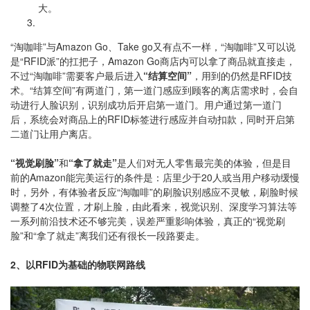
大。
“淘咖啡”与Amazon Go、Take go又有点不一样，“淘咖啡”又可以说
是“RFID派”的扛把子，Amazon Go商店内可以拿了商品就直接走，
不过“淘咖啡”需要客户最后进入
“结算空间”
，用到的仍然是RFID技
术。“结算空间”有两道门，第一道门感应到顾客的离店需求时，会自
动进行人脸识别，识别成功后开启第一道门。用户通过第一道门
后，系统会对商品上的RFID标签进行感应并自动扣款，同时开启第
二道门让用户离店。
“视觉刷脸”
和
“拿了就走”
是人们对无人零售最完美的体验，但是目
前的Amazon能完美运行的条件是：店里少于20人或当用户移动缓慢
时，另外，有体验者反应“淘咖啡”的刷脸识别感应不灵敏，刷脸时候
调整了4次位置，才刷上脸，由此看来，视觉识别、深度学习算法等
一系列前沿技术还不够完美，误差严重影响体验，真正的“视觉刷
脸”和“拿了就走”离我们还有很长一段路要走。
2、以RFID为基础的物联网路线