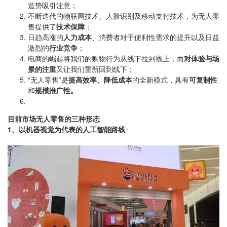
造势吸引注意；
不断迭代的物联网技术、人脸识别及移动支付技术，为无人零
售提供了
技术保障
；
日趋高涨的
人力成本
、消费者对于便利性需求的提升以及日益
激烈的
行业竞争
；
电商的崛起将我们的购物行为从线下拉到线上，而
对体验与场
景的注重
又让我们重新回到线下；
“无人零售”是
提高效率、降低成本
的全新模式，具有
可复制性
和
规模推广性。
目前市场无人零售的三种形态
1、以机器视觉为代表的人工智能路线