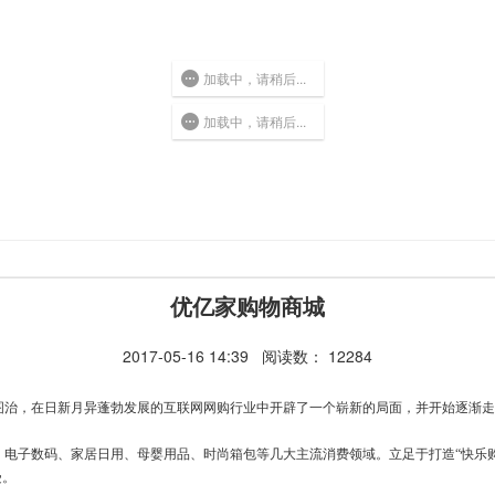
加载中，请稍后...
加载中，请稍后...
优亿家购物商城
2017-05-16 14:39
阅读数： 12284
图治，在日新月异蓬勃发展的互联网网购行业中开辟了一个崭新的局面，并开始逐渐走
电子数码、家居日用、母婴用品、时尚箱包等几大主流消费领域。立足于打造“快乐购
受。