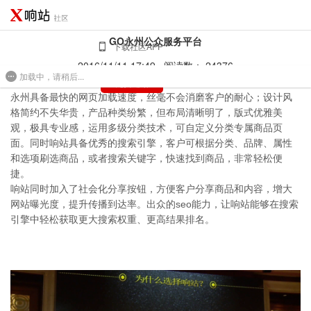
GO永州公众服务平台
下载社区APP
2016/11/11 17:49
阅读数： 24376
加载中，请稍后...
免费建站
具备最快的网页加载速度，丝毫不会消磨客户的耐心；设计风
永州
格简约不失华贵，产品种类纷繁，但布局清晰明了，版式优雅美
观，极具专业感，运用多级分类技术，可自定义分类专属商品页
面。同时响站具备优秀的搜索引擎，客户可根据分类、品牌、属性
和选项刷选商品，或者搜索关键字，快速找到商品，非常轻松便
捷。
响站同时加入了社会化分享按钮，方便客户分享商品和内容，增大
网站曝光度，提升传播到达率。出众的seo能力，让响站能够在搜索
引擎中轻松获取更大搜索权重、更高结果排名。