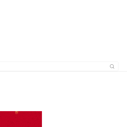
搜索社
区