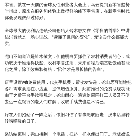
零售。就在一天前的全球女性创业者大会上，马云提到新零售趋势
时指出，原来在服务和体验上做得好的线下零售店，在新零售时代
你会发现依然过得好。
全球最大的便利店连锁公司创始人铃木敏文在《零售的哲学》中讲
述消费就是一场心理战。“读懂了世间的变化”，无论卖什么都能大
卖。
尧山不知道谁是铃木敏文，但他明白要抓住了农村消费者的心，成
功取决于谁走得快些。农村零售江湖，未来前端后端基础设施智能
化之后，除了效率和价格，“陪伴才是最长情的告白”。
店里设置wifi免费使用，代交手机费，帮收发快递，尧山尽可能地把
各种需求囊括在小店里，提供增值服务。此前推出的免费取现功能
由于之后平台手续费规定，尧山耐心一遍遍给周围打工人员及不便
去远一点银行的老人们讲解，收取手续费也是不得已。
好在人们抱怨了一阵之后，依旧习惯了有事随取随走，没事店里转
转唠唠嗑的日子。
采访结束时，尧山接到一个电话，扛起一桶水便出门了。老板娘说