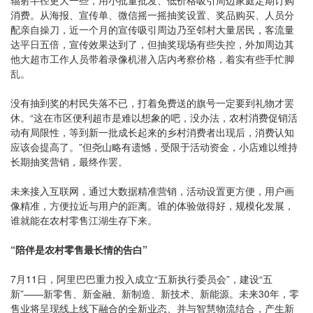
辐射半径更大一些，用小批量批发、低价格吸引周边家庭定期订购
消费。从海报、宣传单、微信摇一摇抽奖设置、奖品购买、人员分
配亲自操刀，近一个月的宣传吸引周边乃至邻村大量居民，客流量
达平日五倍，宣传效果达到了，但抽奖现场有些失控，外加周边其
他大超市工作人员带着录像机潜入店内考察价格，着实有些手忙脚
乱。
没有抽到奖的村民失落不已，打着免费送的旗号一定要到礼物才罢
休。“这在市区便利超市是难以想象的吧，没办法，农村消费促销活
动有局限性，等到新一批成长起来的乡村消费者出现后，消费认知
应该会提高了。”但尧山略有遗憾，受限于活动资金，小店难以维持
长期抽奖营销，最终作罢。
未来接入互联网，通过大数据精准营销，活动设置更方便，用户画
像精准，方便拉近与用户的距离。谁的体验做得好，规模化发展，
谁就能在农村零售江湖生存下来。
“陪伴是农村零售最长情的告白”
7月11日，阿里巴巴重力投入成立“五新执行委员会”，建设“五
新”——新零售、新金融、新制造、新技术、新能源。未来30年，零
售业将呈现线上线下融合的全新业态、并与智慧物流结合，产生新