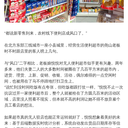
“都说新零售到来，农村线下便利店成风口了。”
在北方东部三线城市一座小县城里，经营生活便利超市的尧山老板
时不时跟店里的客人唠上几句。
与“风口”二字相比，老板娘悦悦对无人便利超市似乎更有兴趣。两年
多来，他们夫妻二人的大多数时间被圈在了几百平方米的超市内，
进货、理货、上新、促销、收银、活动，偶尔难得的一点空闲时
间，也被用在了马不停蹄地打扫卫生上。
“说忙到没时间吃饭有点夸张，但吃饭都跟打仗一样。”悦悦不止一次
抗议过开一家便利超市后，整个人就被栓在了方圆几百米的活动区
域，店里没人照看不现实，但本就不高的利润让她不得不放弃雇个
员工看店的想法。
如果超市真的无人驻店也能正常运转就好了，悦悦想象着美好的未
来：基于后端数据实时统计分析，系统自动发出货品日期库存等信