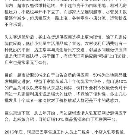
间内，超市仅勉强维持运转。由于超市房子为自家用地，相对无房
租压力，不然也早开不下去了。而那家大型连锁超市，尽管员工数
量逐年减少，但房租压力一路上涨，各种零售小店分流，运营状况
不容乐观。
失去客源优势后，尧山在货源供应商选择上更为谨慎。除了几家传
统供应商，低价小批量生活用品成了首选。农村便利店消费链有一
种微妙的平衡，店主常年与周边居民打交道，邻里乡间谁做供应商
谁是代理商都认得，碍于面子，有些代理商供应商“积极”上门送货，
店主也是常常无可奈何。
目前，超市货源30%来自于自告奋勇的供应商，50%为当地商品批
发城固定进货。得益于家族亲戚几十年传统零售业务，尧山说10%
的产品为可以以成本价从亲戚处购得，例打出全村冷饮最低价对于
周边十几家便利店来说是强大的优势，毕竟除了便利性，多走几步
批发几十个或者一箱冷饮对于价格敏感人群还是不小的诱惑力。
巨头渠道下沉，从去年开始，周边店铺逐渐入驻互联网货源供应平
台。老板娘介绍，目前店铺10% 商品货源来自于互联网平台。
2016年底，阿里巴巴零售通工作人员上门服务，小店入驻零售通。