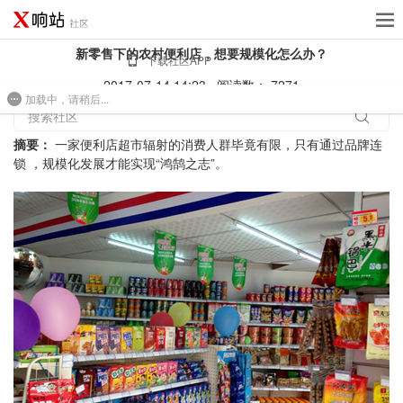
新零售下的农村便利店，想要规模化怎么办？
下载社区APP
2017-07-14 14:23
阅读数： 7271
加载中，请稍后...
免费建站
搜索社区
摘要：
一家便利店超市辐射的消费人群毕竟有限，只有通过品牌连
锁 ，规模化发展才能实现“鸿鹄之志”。