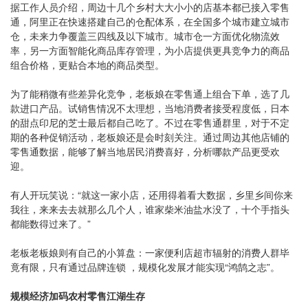
据工作人员介绍，周边十几个乡村大大小小的店基本都已接入零售
通，阿里正在快速搭建自己的仓配体系，在全国多个城市建立城市
仓，未来力争覆盖三四线及以下城市。城市仓一方面优化物流效
率，另一方面智能化商品库存管理，为小店提供更具竞争力的商品
组合价格，更贴合本地的商品类型。
为了能稍微有些差异化竞争，老板娘在零售通上组合下单，选了几
款进口产品。试销售情况不太理想，当地消费者接受程度低，日本
的甜点印尼的芝士最后都自己吃了。不过在零售通群里，对于不定
期的各种促销活动，老板娘还是会时刻关注。通过周边其他店铺的
零售通数据，能够了解当地居民消费喜好，分析哪款产品更受欢
迎。
有人开玩笑说：“就这一家小店，还用得着看大数据，乡里乡间你来
我往，来来去去就那么几个人，谁家柴米油盐水没了，十个手指头
都能数得过来了。”
老板老板娘则有自己的小算盘：一家便利店超市辐射的消费人群毕
竟有限，只有通过品牌连锁 ，规模化发展才能实现“鸿鹄之志”。
规模经济加码农村零售江湖生存