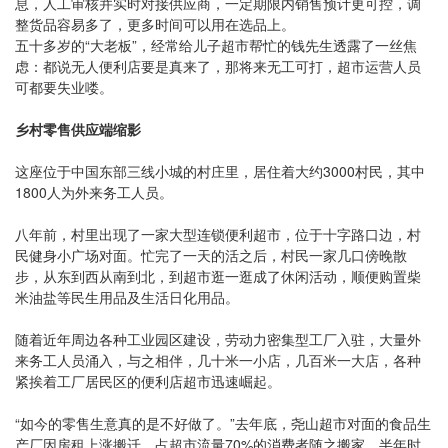
息，人工审核并实时对接供应商，一定期限内销售预计更可控，调
整货品容易多了，更多时间可以用在选品上。
五十多岁的“大老板”，经常给儿子超市帮忙的钱先生透露了一丝焦
虑：都说无人便利店要是真来了，那将来无工可打，超市运营人员
可都要失业喽。
乡村零售供应端缩影
这座位于中国东部三线小城的村庄里，居住着大约3000村民，其中
1800人为外来务工人员。
八年前，村里出现了一家大型连锁便利超市，位于十字路口边，村
民健身小广场对面。忙完了一天的活之后，村民一家几口傍晚散
步，从东到西从南到北，到超市逛一逛成了休闲活动，顺便购置柴
米油盐等民生用品及生活日化用品。
随着近年周边各种工业园区建设，劳动力密集型工厂入驻，大量外
来务工人员涌入，与之相伴，几十米一小店，几百米一大店，各种
紧挨着工厂居民区的便利店超市迅速崛起。
“如今的零售生意真的是不好做了。”去年底，尧山超市对面的食品生
产厂因房租上涨搬迁，占超市流量70%的消费者随之搬家，半年时